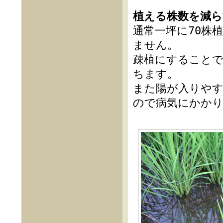
植える株数を減ら
通常一坪に70株
ません。
疎植にすることで
ちます。
また陽が入りや
ので病気にかか