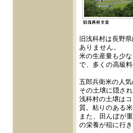
旧浅科村は長野県
ありません。
米の生産量も少な
で、多くの高級料
五郎兵衛米の人気
その土壌に隠さ
浅科村の土壌はコ
質。粘りのある
また、田んぼが重
の栄養が稲に行