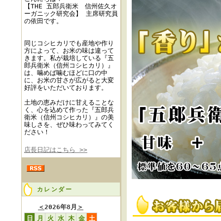
【THE 五郎兵衛米 信州佐久オ
ーガニック研究会】 主席研究員
の依田です。
同じコシヒカリでも産地や作り
方によって、お米の味は違って
きます。私が栽培している『五
郎兵衛米（信州コシヒカリ）』
は、噛めば噛むほどに口の中
に、お米の甘さが広がると大変
好評をいただいております。
土地の恵みだけに甘えることな
く、心を込めて作った『五郎兵
衛米（信州コシヒカリ）』の美
味しさを、ぜひ味わってみてく
ださい！
店長日記はこちら >>
カレンダー
＜
2026年8月
＞
日
月
火
水
木
金
土