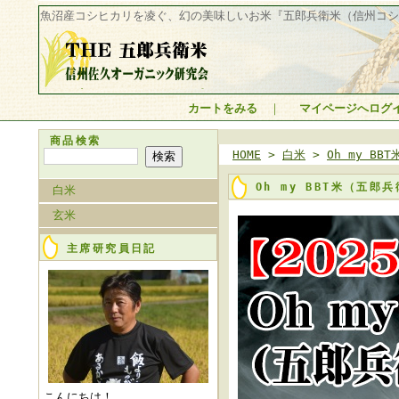
魚沼産コシヒカリを凌ぐ、幻の美味しいお米『五郎兵衛米（信州コシ
魚沼産コシヒカリを凌
カートをみる
｜
マイページへログ
ぐ、幻の美味しいお米
『五郎兵衛米（信州コ
商品検索
シヒカリ）』 THE 五
HOME
>
白米
>
Oh my B
郎兵衛米 信州佐久オ
ーガニック研究会
Oh my BBT米（五
白米
玄米
主席研究員日記
こんにちは！