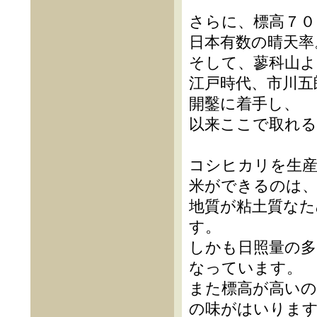
さらに、標高７０
日本有数の晴天率
そして、蓼科山よ
江戸時代、市川五
開鑿に着手し、
以来ここで取れる
コシヒカリを生
米ができるのは
地質が粘土質なた
す。
しかも日照量の多
なっています。
また標高が高いの
の味がはいりま