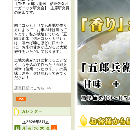
【THE 五郎兵衛米 信州佐久オ
ーガニック研究会】 主席研究員
の依田です。
同じコシヒカリでも産地や作り
方によって、お米の味は違って
きます。私が栽培している『五
郎兵衛米（信州コシヒカリ）』
は、噛めば噛むほどに口の中
に、お米の甘さが広がると大変
好評をいただいております。
土地の恵みだけに甘えることな
く、心を込めて作った『五郎兵
衛米（信州コシヒカリ）』の美
味しさを、ぜひ味わってみてく
ださい！
店長日記はこちら >>
カレンダー
＜
2026年8月
＞
日
月
火
水
木
金
土