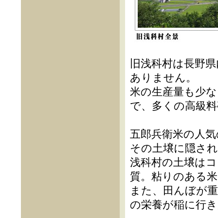
旧浅科村は長野県
ありません。
米の生産量も少な
で、多くの高級料
五郎兵衛米の人気
その土壌に隠さ
浅科村の土壌はコ
質。粘りのある
また、田んぼが重
の栄養が稲に行