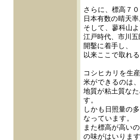
さらに、標高７０
日本有数の晴天率
そして、蓼科山よ
江戸時代、市川五
開鑿に着手し、
以来ここで取れる
コシヒカリを生
米ができるのは
地質が粘土質なた
す。
しかも日照量の多
なっています。
また標高が高いの
の味がはいりま