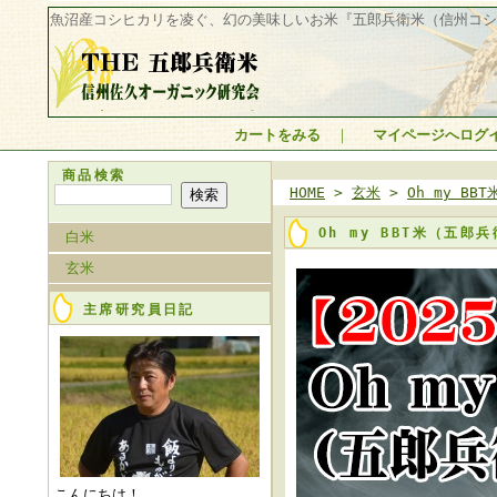
魚沼産コシヒカリを凌ぐ、幻の美味しいお米『五郎兵衛米（信州コシ
魚沼産コシヒカリを凌
カートをみる
｜
マイページへログ
ぐ、幻の美味しいお米
『五郎兵衛米（信州コ
商品検索
シヒカリ）』 THE 五
HOME
>
玄米
>
Oh my B
郎兵衛米 信州佐久オ
ーガニック研究会
Oh my BBT米（五
白米
玄米
主席研究員日記
こんにちは！