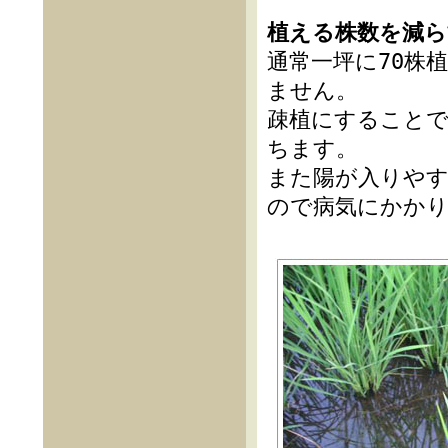
植える株数を減ら
通常一坪に70株
ません。
疎植にすることで
ちます。
また陽が入りや
ので病気にかか