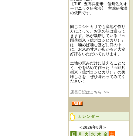
【THE 五郎兵衛米 信州佐久オ
ーガニック研究会】 主席研究員
の依田です。
同じコシヒカリでも産地や作り
方によって、お米の味は違って
きます。私が栽培している『五
郎兵衛米（信州コシヒカリ）』
は、噛めば噛むほどに口の中
に、お米の甘さが広がると大変
好評をいただいております。
土地の恵みだけに甘えることな
く、心を込めて作った『五郎兵
衛米（信州コシヒカリ）』の美
味しさを、ぜひ味わってみてく
ださい！
店長日記はこちら >>
カレンダー
＜
2026年8月
＞
日
月
火
水
木
金
土