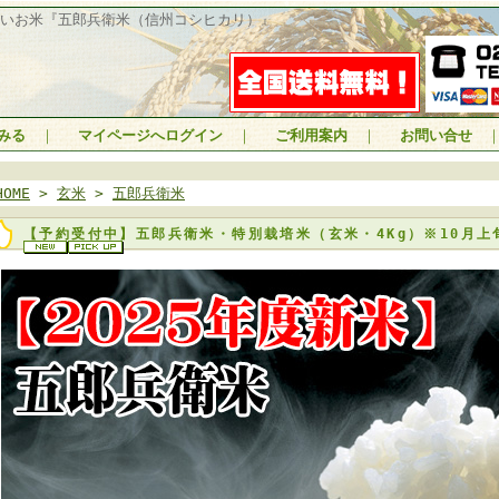
いお米『五郎兵衛米（信州コシヒカリ）』
みる
｜
マイページへログイン
｜
ご利用案内
｜
お問い合せ
HOME
>
玄米
>
五郎兵衛米
【予約受付中】五郎兵衛米・特別栽培米（玄米・4Kg）※10月