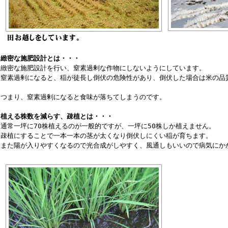
緻密な施肥設計とは・・・
緻密な施肥設計を行い、窒素過剰な作物にしないようにしています。
窒素過剰になると、稲が徒長し倒伏の危険性があり、倒伏した場合は米の品
つまり、窒素過剰になると食味が落ちてしまうのです。
植える株数を減らす、疎植とは・・・
通常一坪に70株植えるのが一般的ですが、一坪に50株しか植えません。
疎植にすることで一本一本の茎が太くなり倒伏しにくい稲が育ちます。
また陽が入りやすくなるので光合成がしやすく、風通しもいいので病気にか