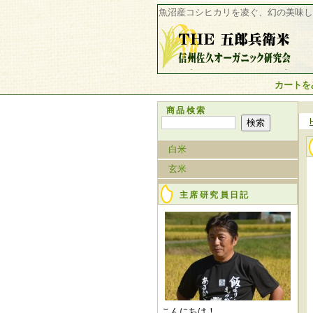
魚沼産コシヒカリを凌ぐ、幻の美味し
魚沼産コシヒカリを凌
カートを
ぐ、幻の美味しいお米
『五郎兵衛米（信州コ
商品検索
シヒカリ）』 THE 五
郎兵衛米 信州佐久オ
ーガニック研究会
白米
玄米
主席研究員日記
こんにちは！