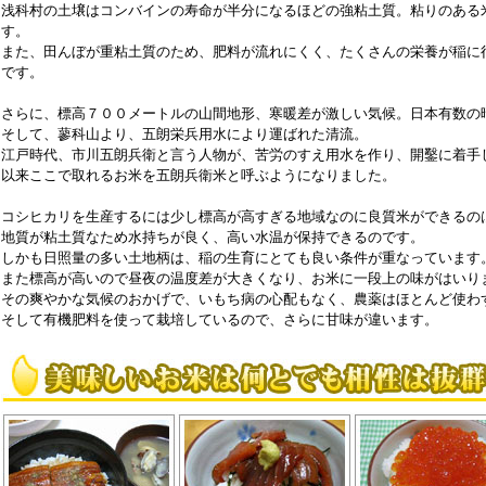
浅科村の土壌はコンバインの寿命が半分になるほどの強粘土質。粘りのある
す。
また、田んぼが重粘土質のため、肥料が流れにくく、たくさんの栄養が稲に
です。
さらに、標高７００メートルの山間地形、寒暖差が激しい気候。日本有数の
そして、蓼科山より、五朗栄兵用水により運ばれた清流。
江戸時代、市川五朗兵衛と言う人物が、苦労のすえ用水を作り、開鑿に着手
以来ここで取れるお米を五朗兵衛米と呼ぶようになりました。
コシヒカリを生産するには少し標高が高すぎる地域なのに良質米ができるの
地質が粘土質なため水持ちが良く、高い水温が保持できるのです。
しかも日照量の多い土地柄は、稲の生育にとても良い条件が重なっています
また標高が高いので昼夜の温度差が大きくなり、お米に一段上の味がはいり
その爽やかな気候のおかげで、いもち病の心配もなく、農薬はほとんど使わ
そして有機肥料を使って栽培しているので、さらに甘味が違います。