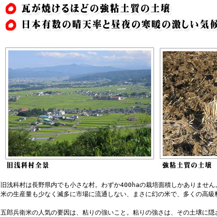
旧浅科村は長野県内でも小さな村。わずか400haの栽培面積しかありません
米の生産量も少なく滅多に市場に流通しない、まさに幻の米で、多くの高級
五郎兵衛米の人気の要因は、粘りの強いこと。粘りの強さは、その土壌に隠